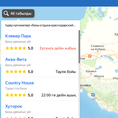
базы отдыха краснодарский край в Темрюке
Темрюк