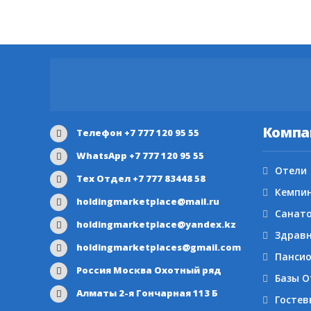
Компа
Телефон +7 777 120 95 55
WhatsApp +7 777 120 95 55
Отели
Тех Отдел +7 777 83448 58
Кемпи
holdingmarketplace@mail.ru
Санат
holdingmarketplace@yandex.kz
Здрав
holdingmarketplaces@gmail.com
Панси
Россия Москва Охотный ряд
Базы 
Алматы 2-я Гончарная 113 Б
Гостев