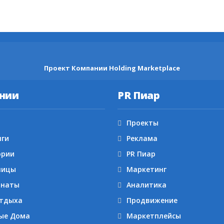
Проект Компании Holding Marketplace
нии
PR Пиар
Проекты
нги
Реклама
ории
PR Пиар
ницы
Маркетинг
онаты
Аналитика
Отдыха
Продвижение
ые Дома
Маркетплейсы